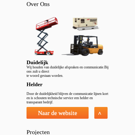
Over Ons
Duidelijk
Wij houden van duidelijke afspraken en communicatie.Bij
ons zult u direct
te woord gestaan worden.
Helder
Door de duidelijkheid blijven de communicatie lijnen kort
en is schouten technische service een helder en
transparant bedrijf.
Naar de website
^
Veilig
Veel bedrijven zien door de vele wetten en regelgeving
Projecten
hun kwaliteit en service over het hoofd.